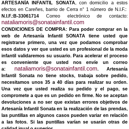
ARTESANÍA INFANTIL SONATA
, con domicilio a estos
efectos en Careñes, barrio de Cerra n° 1 número de N.I.F.:
N.I.F.:B-33061714
Correo electrónico de contacto:
nataliamoris@sonatainfantil.com
CONDICIONES DE COMPRA:
Para poder comprar en la
web de Artesanía Infantil SONATA tiene usted que
registrarse primero, una vez que podamos comprobar
esos datos y ver que usted es un profesional de la moda
infantil validaremos su usuario. Para acelerar el proceso
es conveniente que usted nos envíe un correo
nataliamoris@sonatainfantil.com
a:
. Artesanía
Infantil Sonata no tiene stocks, trabaja sobre pedido,
necesitamos unos 35 a 40 días para realizar su orden.
Una vez que usted realiza su pedido y el pago, se
compromete a que es un pedido en firme. No se aceptan
devoluciones a no ser que existan errores objetivos de
Artesanía Infantil Sonata en la realización de las prendas,
las puntillas en algunos casos pueden variar en relación
a las fotos. Si las puntillas varían se usarán otras de
calidad igual o superior.