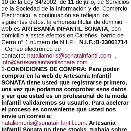
10 de la Ley 34/2002, de 11 de julio, de Servicios
de la Sociedad de la Información y del Comercio
Electrónico, a continuación se reflejan los
siguientes datos: la empresa titular de dominio
web es
ARTESANÍA INFANTIL SONATA
, con
domicilio a estos efectos en Careñes, barrio de
Cerra n° 1 número de N.I.F.:
N.I.F.:B-33061714
Correo electrónico de
contacto:
nataliamoris@sonatainfantil.com
,
info@artesaniainfantilsonata.com
2-
CONDICIONES DE COMPRA:
Para poder
comprar en la web de Artesanía Infantil
SONATA tiene usted que registrarse primero,
una vez que podamos comprobar esos datos
y ver que usted es un profesional de la moda
infantil validaremos su usuario. Para acelerar
el proceso es conveniente que usted nos
envíe un correo a:
nataliamoris@sonatainfantil.com
. Artesanía
Infantil Sonata no tiene stocks, trabaja sobre