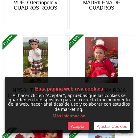
VUELO terciopelo y
MADRILEÑA DE
CUADROS ROJOS
CUADROS
Esta página web usa cookies
IN25-04 TRAJE NIÑO
IN25-05 BOINA ROJA
Al hacer clic en "Aceptar", apruebas que las cookies se
CUADROS ROJOS CON
POMPON MARFIL
guarden en tu dispositivo para el correcto funcionamiento
BORDADO
de la web, hacer analíticas de uso y colaborar con estudios
de marketing.
Más Información
Aceptar
Ajustar Cookies