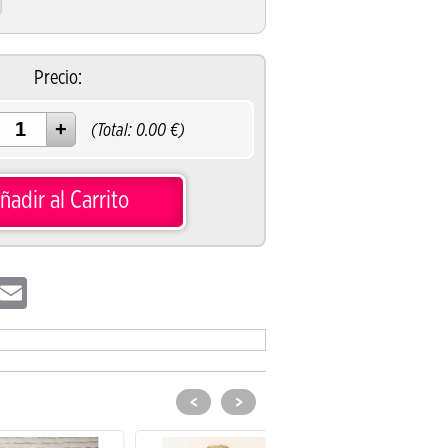
Precio:
(Total:
0.00
€)
ñadir al Carrito
hatsApp
Email
<
>