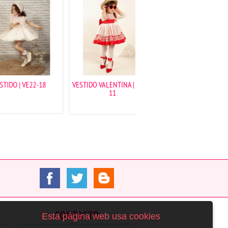
 VE22-18
VESTIDO VALENTINA | VE22-
VESTIDO TRAPECIO PIQUE
11
CELESTE SMOCK CUELLO
VE24-47
CONTACTO
Esta página web usa cookies