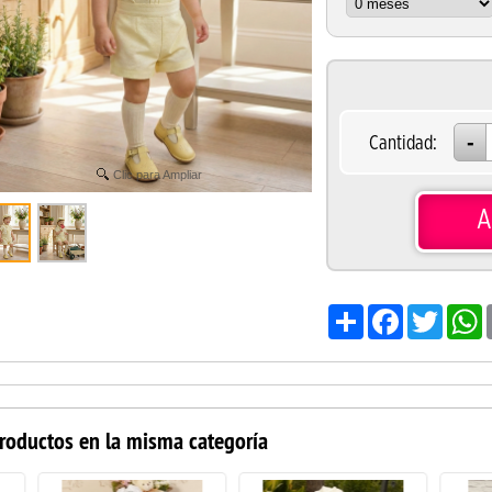
Cantidad:
Clic para Ampliar
A
Share
Facebook
Twitter
W
roductos en la misma categoría