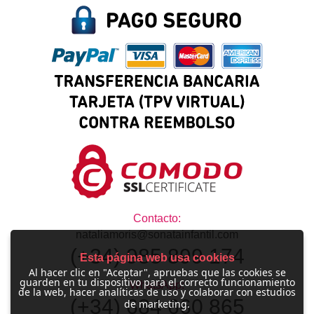
Contacto:
nataliamoris@sonatainfantil.com
(+34) 985 899 174
Esta página web usa cookies
Al hacer clic en "Aceptar", apruebas que las cookies se
guarden en tu dispositivo para el correcto funcionamiento
WhatsApp:
de la web, hacer analíticas de uso y colaborar con estudios
(+34) 684 660 865
de marketing.