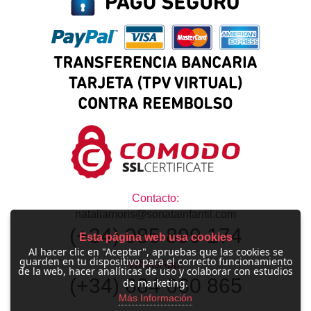
Contacto:
nataliamoris@sonatainfantil.com
(+34) 985 899 174
Esta página web usa cookies
Al hacer clic en "Aceptar", apruebas que las cookies se
guarden en tu dispositivo para el correcto funcionamiento
WhatsApp:
de la web, hacer analíticas de uso y colaborar con estudios
(+34) 684 660 865
de marketing.
Más Información