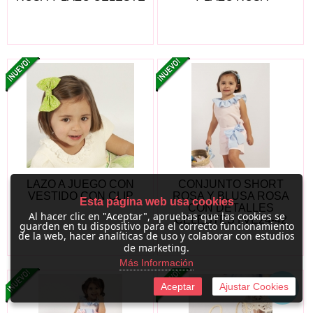
LAZO A JUEGO CON
CONJUNTO SHORT
VESTIDO CON CLIP
ROSA Y BLUSA ROSA
Esta página web usa cookies
CON DETALLES
Al hacer clic en "Aceptar", apruebas que las cookies se
CELESTES | VE24-42
guarden en tu dispositivo para el correcto funcionamiento
de la web, hacer analíticas de uso y colaborar con estudios
de marketing.
Más Información
Aceptar
Ajustar Cookies